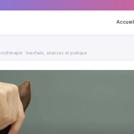
Accuei
onothérapie : bienfaits, séances et pratique